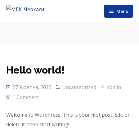
Menu
Про нас
Сертифікати
Обладнання
Hello world!
Послуги та продукція
27 Жовтня, 2023
Uncategorized
admin
Контакти
1 Comment
Welcome to WordPress. This is your first post. Edit or
delete it, then start writing!